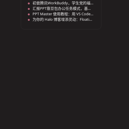
部 UWP 应用打不开 — VCLibs 依赖
初尝腾讯WorkBuddy，学生党的福
损坏排查实录
音？
汇报PPT靠豆包办公任务模式，基本
能搞定
PPT Master 使用教程：用 VS Code
和 AI 生成可编辑 PPTX
为你的 Halo 博客增添灵动：Floating
Particles 插件开发历程