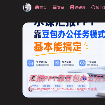
首页
文章
碎碎念
项目
汇报PPT靠豆包办公
wangxinyang
2026-06-16
3
评论
76
阅读