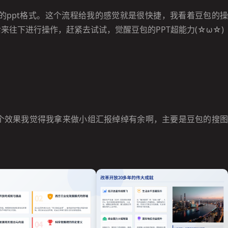
的ppt格式。这个流程给我的感觉就是很快捷，我看着豆包的操
然后来往下进行操作，赶紧去试试，觉醒豆包的PPT超能力(☆ω☆)
这个效果我觉得我拿来做小组汇报绰绰有余啊，主要是豆包的搜图