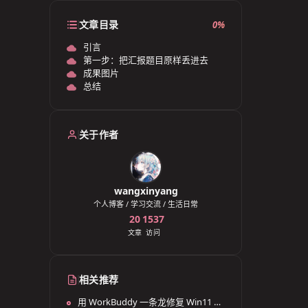
文章目录
0%
引言
第一步：把汇报题目原样丢进去
成果图片
总结
关于作者
wangxinyang
个人博客 / 学习交流 / 生活日常
20
1537
文章
访问
相关推荐
用 WorkBuddy 一条龙修复 Win11 全