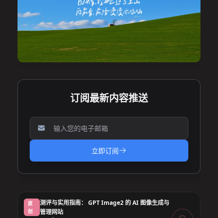
测评与实用指南： GPT Image2 的 AI 图像生成与
原
创
管理网站