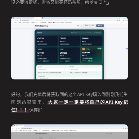
没必要浪费钱，省省又能买杯奶茶啦，哈哈٩(ˊᗜˋ*)و
好的，我们充值后将获取到的这个API Key填入到刚刚我们生
图网站配置里，
大家一定一定要将自己的API Key记
住！！！
保存好