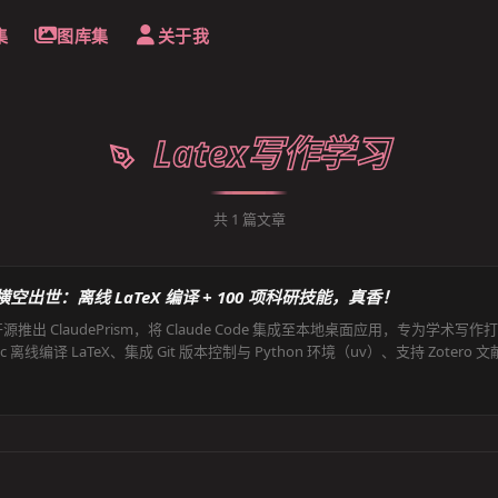
集
图库集
关于我
Latex写作学习
共
1
篇文章
sm 横空出世：离线 LaTeX 编译 + 100 项科研技能，真香！
ae 开源推出 ClaudePrism，将 Claude Code 集成至本地桌面应用，专为
ic 离线编译 LaTeX、集成 Git 版本控制与 Python 环境（uv）、支持 Zotero 
 AI 时调用，兼顾隐私安全与 AI 辅助效率。相比 OpenAI Prism 云端方案，