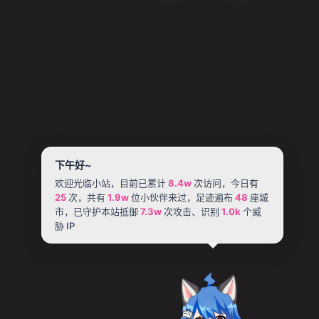
下午好~
欢迎光临小站，目前已累计
8.4w
次访问，今日有
25
次，共有
1.9w
位小伙伴来过，足迹遍布
48
座城
市，已守护本站抵御
7.3w
次攻击、识别
1.0k
个威
胁 IP