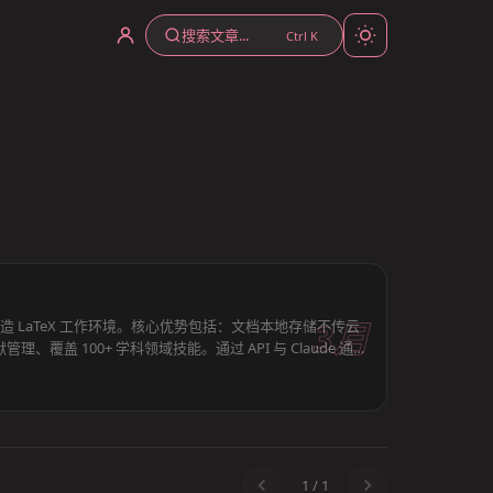
搜索文章...
Ctrl K
3月
学术写作打造 LaTeX 工作环境。核心优势包括：文档本地存储不传云
文献管理、覆盖 100+ 学科领域技能。通过 API 与 Claude 通讯
ClaudePrism 提供离线优先、数据自主的开源选择。
1
/
1