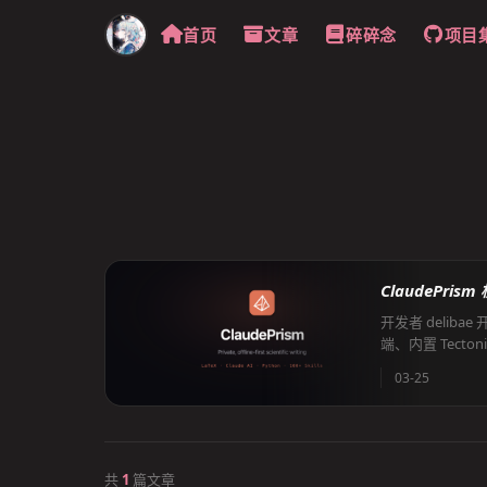
首页
文章
碎碎念
项目
ClaudePri
开发者 delib
端、内置 Tecton
推理，仅在用户触发
03-25
共
1
篇文章